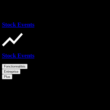
Stock Events
Stock Events
Fonctionnalités
Entreprise
Plus