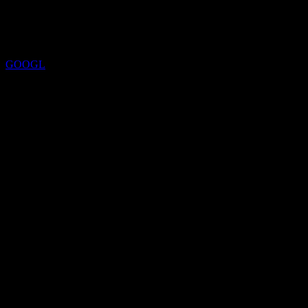
2026
Notation
GOOGL
Objectif de cours