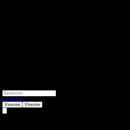
Connexion
S'inscrire
S'inscrire
Alphabet (GOOGL) juin 01,