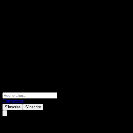
Connexion
S'inscrire
S'inscrire
Microsoft (MSFT) juin 01, 2026