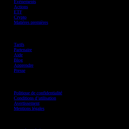
Événements
Actions
ETF
Crypto
Matières premières
company
Tarifs
Partenaire
Aide
Blog
Apprendre
Presse
Mentions légales
Politique de confidentialité
Conditions d’utilisation
Avertissement
Mentions légales
Pour entreprises