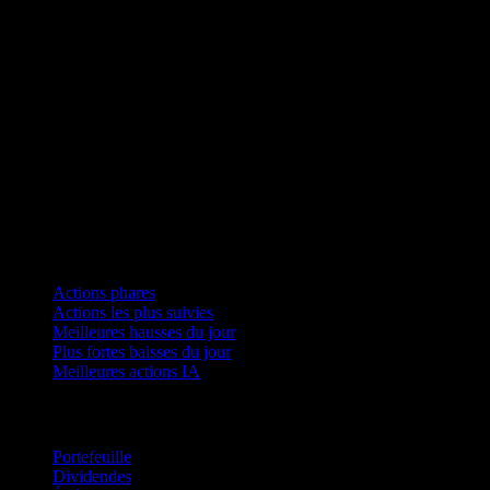
pas une recommandation d'acheter, de détenir ou de
vendre un produit d'investissement ou financier, ni de
prendre une quelconque mesure. Cette information n'est ni
individualisée ni un rapport de recherche, et ne doit pas
servir de base à une décision d'investissement. Tous les
investissements comportent des risques, y compris la perte
possible de capital. Les informations proviennent de
sources jugées fiables à la date de publication, mais Stock
Events ne garantit pas leur exactitude.
Collections
Actions phares
Actions les plus suivies
Meilleures hausses du jour
Plus fortes baisses du jour
Meilleures actions IA
Fonctionnalités
Portefeuille
Dividendes