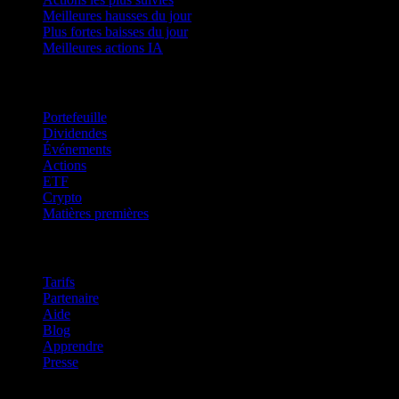
Meilleures hausses du jour
Plus fortes baisses du jour
Meilleures actions IA
Fonctionnalités
Portefeuille
Dividendes
Événements
Actions
ETF
Crypto
Matières premières
company
Tarifs
Partenaire
Aide
Blog
Apprendre
Presse
Mentions légales