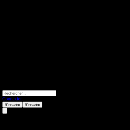
Connexion
S'inscrire
S'inscrire
Qu'est-ce qu'un dividende ?