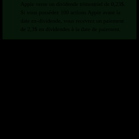
Apple verse un dividende trimestriel de 0,23$.
Si vous possédez 100 actions Apple avant la
date ex-dividende, vous recevrez un paiement
de 2,3$ en dividendes à la date de paiement.
Exigences
Pour recevoir un dividende, vous devez posséder des
actions d'une entreprise versant des dividendes avant la
date ex-dividende.
Fréquences
Les dividendes sont payés à des fréquences variées. Les
fréquences de dividendes les plus pertinentes sont
mensuelles, trimestrielles, semestrielles et annuelles.