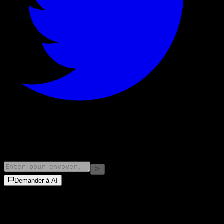
©
2026
Stock Events GmbH
Demander à AI