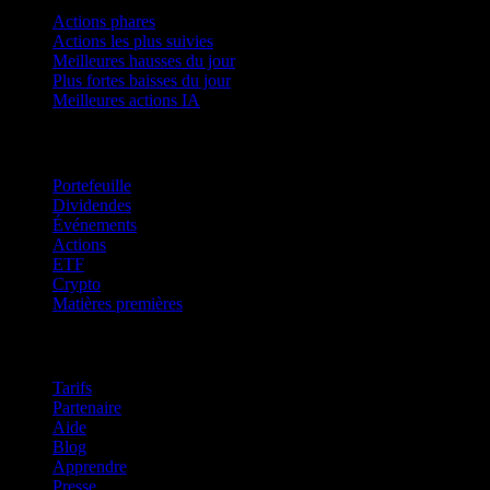
Actions phares
Actions les plus suivies
Meilleures hausses du jour
Plus fortes baisses du jour
Meilleures actions IA
Fonctionnalités
Portefeuille
Dividendes
Événements
Actions
ETF
Crypto
Matières premières
company
Tarifs
Partenaire
Aide
Blog
Apprendre
Presse