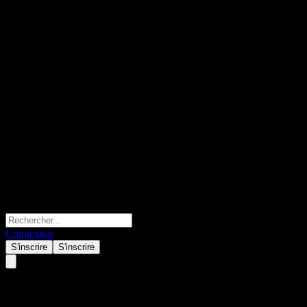
Connexion
S'inscrire
S'inscrire
Shenzhen Huaqiang Industry.