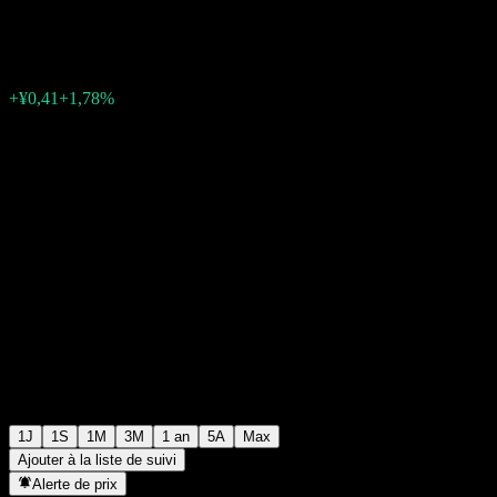
¥23,40
0
+¥0,41
+1,78%
06:47 Aujourd'hui
1J
1S
1M
3M
1 an
5A
Max
Ajouter à la liste de suivi
Alerte de prix