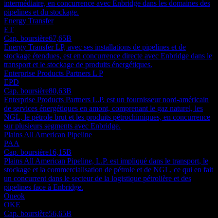
intermédiaire, en concurrence avec Enbridge dans les domaines des
pipelines et du stockage.
Energy Transfer
ET
Cap. boursière
67,65B
Energy Transfer LP, avec ses installations de pipelines et de
stockage étendues, est en concurrence directe avec Enbridge dans le
transport et le stockage de produits énergétiques.
Enterprise Products Partners L P
EPD
Cap. boursière
80,63B
Enterprise Products Partners L.P. est un fournisseur nord-américain
de services énergétiques en amont, comprenant le gaz naturel, les
NGL, le pétrole brut et les produits pétrochimiques, en concurrence
sur plusieurs segments avec Enbridge.
Plains All American Pipeline
PAA
Cap. boursière
16,15B
Plains All American Pipeline, L.P. est impliqué dans le transport, le
stockage et la commercialisation de pétrole et de NGL, ce qui en fait
un concurrent dans le secteur de la logistique pétrolière et des
pipelines face à Enbridge.
Oneok
OKE
Cap. boursière
56,65B