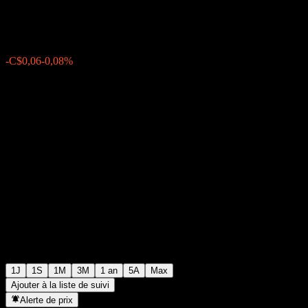
C$72,14
36343
-C$0,06
-0,08%
Friday 17:43
1J
1S
1M
3M
1 an
5A
Max
Ajouter à la liste de suivi
Alerte de prix