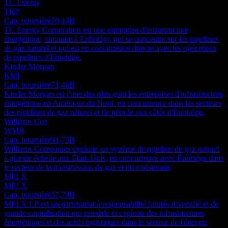
TC Energy
TRP
Cap. boursière
70,14B
TC Energy Corporation est une entreprise d'infrastructure
énergétique, similaire à Enbridge, qui se concentre sur les pipelines
de gaz naturel et qui est en concurrence directe avec les opérations
de pipelines d'Enbridge.
Kinder Morgan
KMI
Cap. boursière
71,46B
Kinder Morgan est l'une des plus grandes entreprises d'infrastructure
énergétique en Amérique du Nord, en concurrence dans les secteurs
des pipelines de gaz naturel et de pétrole aux côtés d'Enbridge.
Williams Cos
WMB
Cap. boursière
91,75B
Williams Companies exploite un système de pipeline de gaz naturel
à grande échelle aux États-Unis, en concurrence avec Enbridge dans
le secteur de la transmission de gaz et du midstream.
MPLX
MPLX
Cap. boursière
57,79B
MPLX LP est un partenariat à responsabilité limitée diversifié et de
grande capitalisation qui possède et exploite des infrastructures
énergétiques et des actifs logistiques dans le secteur de l'énergie