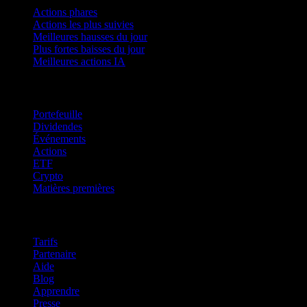
Actions phares
Actions les plus suivies
Meilleures hausses du jour
Plus fortes baisses du jour
Meilleures actions IA
Fonctionnalités
Portefeuille
Dividendes
Événements
Actions
ETF
Crypto
Matières premières
company
Tarifs
Partenaire
Aide
Blog
Apprendre
Presse