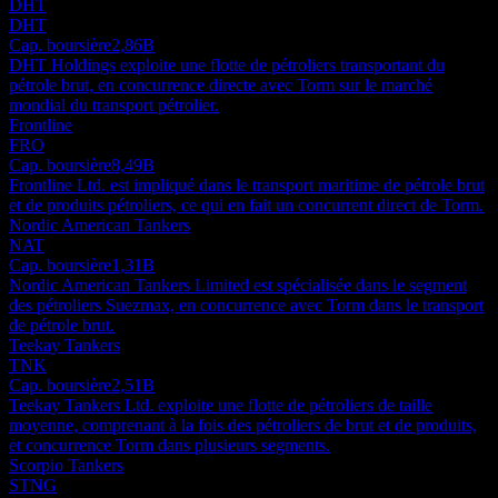
DHT
DHT
Cap. boursière
2,86B
DHT Holdings exploite une flotte de pétroliers transportant du
pétrole brut, en concurrence directe avec Torm sur le marché
mondial du transport pétrolier.
Frontline
FRO
Cap. boursière
8,49B
Frontline Ltd. est impliqué dans le transport maritime de pétrole brut
et de produits pétroliers, ce qui en fait un concurrent direct de Torm.
Nordic American Tankers
NAT
Cap. boursière
1,31B
Nordic American Tankers Limited est spécialisée dans le segment
des pétroliers Suezmax, en concurrence avec Torm dans le transport
de pétrole brut.
Teekay Tankers
TNK
Cap. boursière
2,51B
Teekay Tankers Ltd. exploite une flotte de pétroliers de taille
moyenne, comprenant à la fois des pétroliers de brut et de produits,
et concurrence Torm dans plusieurs segments.
Scorpio Tankers
STNG