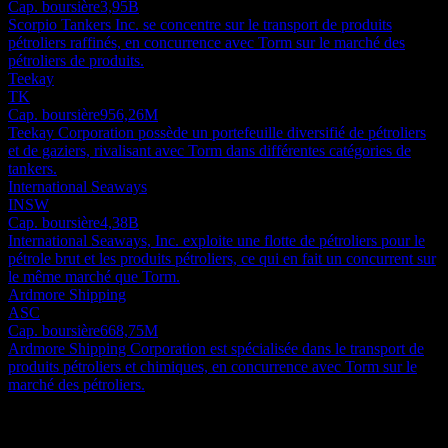
Cap. boursière
3,95B
Scorpio Tankers Inc. se concentre sur le transport de produits
pétroliers raffinés, en concurrence avec Torm sur le marché des
pétroliers de produits.
Teekay
TK
Cap. boursière
956,26M
Teekay Corporation possède un portefeuille diversifié de pétroliers
et de gaziers, rivalisant avec Torm dans différentes catégories de
tankers.
International Seaways
INSW
Cap. boursière
4,38B
International Seaways, Inc. exploite une flotte de pétroliers pour le
pétrole brut et les produits pétroliers, ce qui en fait un concurrent sur
le même marché que Torm.
Ardmore Shipping
ASC
Cap. boursière
668,75M
Ardmore Shipping Corporation est spécialisée dans le transport de
produits pétroliers et chimiques, en concurrence avec Torm sur le
marché des pétroliers.
À propos