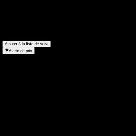
Quel a été le chiffre d'affaires de Torm l'année dernière ?
▼
Quel a été le revenu net de Torm l'année dernière ?
▼
Torm verse-t-elle des dividendes ?
▼
Combien d’employés compte Torm ?
▼
Dans quel secteur se situe Torm ?
▼
Quand Torm a-t-elle effectué un split d’actions ?
▼
Où se trouve le siège de Torm ?
▼
Ajouter à la liste de suivi
Alerte de prix