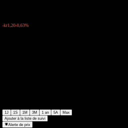
kr189,43
6645
-kr1,20
-0,63%
Friday 15:26
1J
1S
1M
3M
1 an
5A
Max
Ajouter à la liste de suivi
Alerte de prix