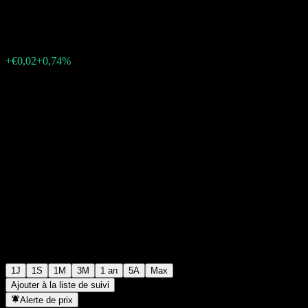
€3,41
50
+€0,02
+0,74%
Friday 12:38
1J
1S
1M
3M
1 an
5A
Max
Ajouter à la liste de suivi
Alerte de prix