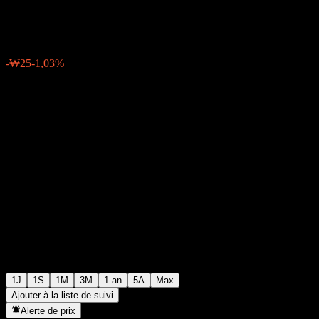
₩2 410
0
-₩25
-1,03%
Friday 06:19
1J
1S
1M
3M
1 an
5A
Max
Ajouter à la liste de suivi
Alerte de prix