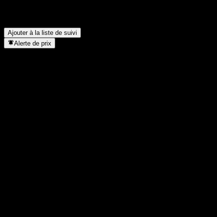
split d’actions ?
▼
Où se trouve le siège de Shanghai SK Automation Technology ?
▼
Ajouter à la liste de suivi
Alerte de prix