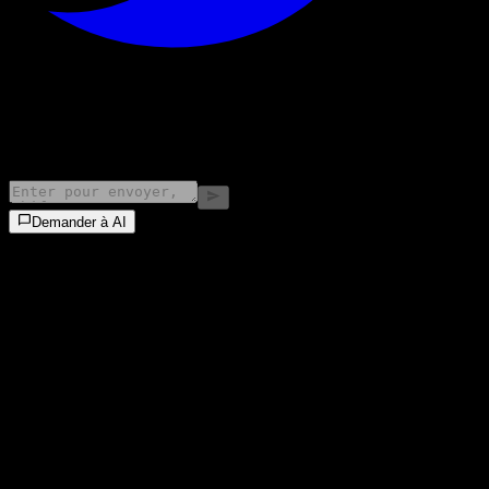
©
2026
Stock Events GmbH
Demander à AI