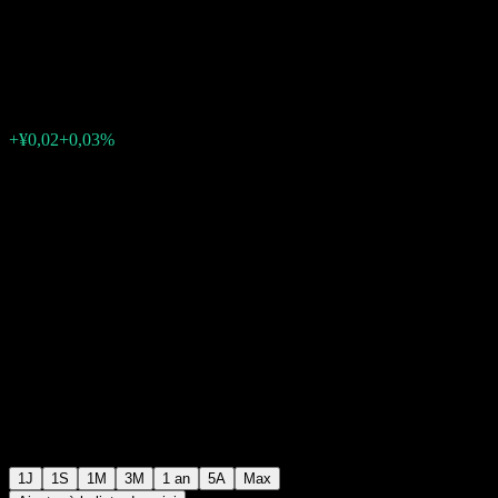
Technology
¥60,83
0
+¥0,02
+0,03%
05:08 Aujourd'hui
1J
1S
1M
3M
1 an
5A
Max