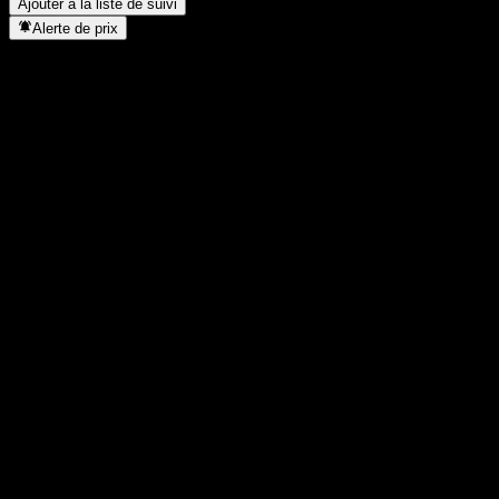
Ajouter à la liste de suivi
Alerte de prix
Statistiques
Plus haut du jour
61,42
Plus bas du jour
59,58
Plus haut 52S
107,77
Plus bas 52S
52,74
Volume
1 434 782
Vol. moy.
3 493 812
Cap. boursière
7,69B
PER
20,9
Rendement du dividende
1,64%
Dividende