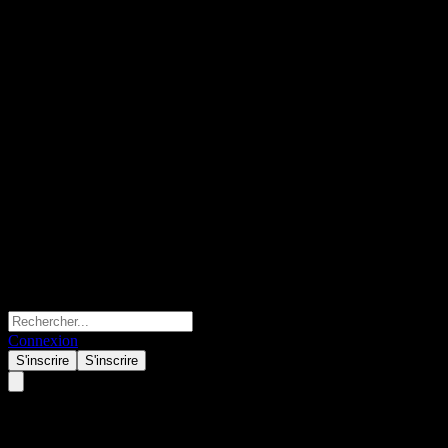
Connexion
S'inscrire
S'inscrire
Shanghai SK Automation