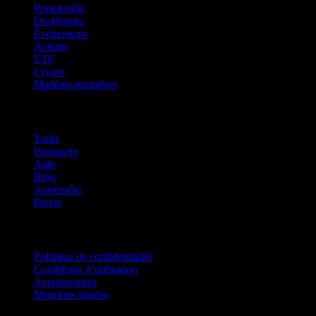
Portefeuille
Dividendes
Événements
Actions
ETF
Crypto
Matières premières
company
Tarifs
Partenaire
Aide
Blog
Apprendre
Presse
Mentions légales
Politique de confidentialité
Conditions d’utilisation
Avertissement
Mentions légales