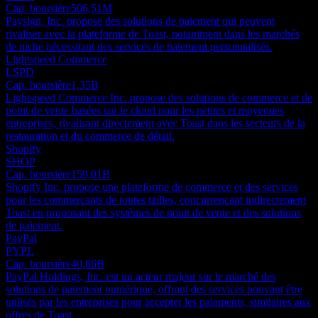
Cap. boursière
506,51M
Paysign, Inc. propose des solutions de paiement qui peuvent
rivaliser avec la plateforme de Toast, notamment dans les marchés
de niche nécessitant des services de paiement personnalisés.
Lightspeed Commerce
LSPD
Cap. boursière
1,35B
Lightspeed Commerce Inc. propose des solutions de commerce et de
point de vente basées sur le cloud pour les petites et moyennes
entreprises, rivalisant directement avec Toast dans les secteurs de la
restauration et du commerce de détail.
Shopify
SHOP
Cap. boursière
159,01B
Shopify Inc. propose une plateforme de commerce et des services
pour les commerçants de toutes tailles, concurrençant indirectement
Toast en proposant des systèmes de point de vente et des solutions
de paiement.
PayPal
PYPL
Cap. boursière
40,86B
PayPal Holdings, Inc. est un acteur majeur sur le marché des
solutions de paiement numérique, offrant des services pouvant être
utilisés par les entreprises pour accepter les paiements, similaires aux
offres de Toast.