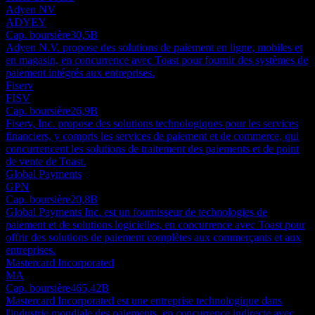
Adyen NV
ADYEY
Cap. boursière
30,5B
Adyen N.V. propose des solutions de paiement en ligne, mobiles et
en magasin, en concurrence avec Toast pour fournir des systèmes de
paiement intégrés aux entreprises.
Fiserv
FISV
Cap. boursière
26,9B
Fiserv, Inc. propose des solutions technologiques pour les services
financiers, y compris les services de paiement et de commerce, qui
concurrencent les solutions de traitement des paiements et de point
de vente de Toast.
Global Payments
GPN
Cap. boursière
20,8B
Global Payments Inc. est un fournisseur de technologies de
paiement et de solutions logicielles, en concurrence avec Toast pour
offrir des solutions de paiement complètes aux commerçants et aux
entreprises.
Mastercard Incorporated
MA
Cap. boursière
465,42B
Mastercard Incorporated est une entreprise technologique dans
l'industrie mondiale des paiements, en concurrence indirecte avec