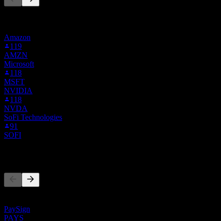
Cette liste est basée sur les listes de suivi des utilisateurs de Stock
Events qui suivent 71Y.F. Ce n'est pas une recommandation
d'investissement.
Amazon
119
AMZN
Microsoft
118
MSFT
NVIDIA
118
NVDA
SoFi Technologies
91
SOFI
Concurrents
Cette liste est une analyse basée sur les événements récents du
marché. Ce n'est pas une recommandation d'investissement.
PaySign
PAYS