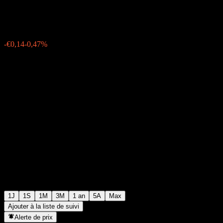
€29,72
574
-€0,14
-0,47%
06:55 Aujourd'hui
1J
1S
1M
3M
1 an
5A
Max
Ajouter à la liste de suivi
Alerte de prix