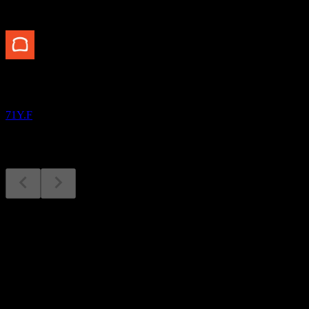
À venir
Résultats financiers
10
NOV
Toast
71Y.F
Résultats financiers
10
Nov
Prévu
Q1 2025
Q2 2025