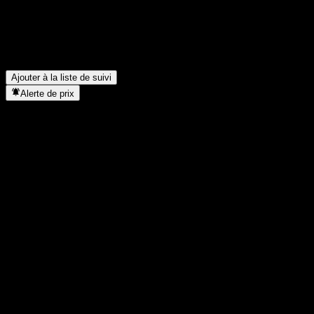
Amundi MSCI Pacific ESG Broad Transition UCITS Dist verse-
t-elle des dividendes ?
▼
Dans quel secteur se situe Amundi MSCI Pacific ESG Broad
Transition UCITS Dist ?
▼
Quand Amundi MSCI Pacific ESG Broad Transition UCITS Dist
a-t-elle effectué un split d’actions ?
▼
Ajouter à la liste de suivi
Alerte de prix