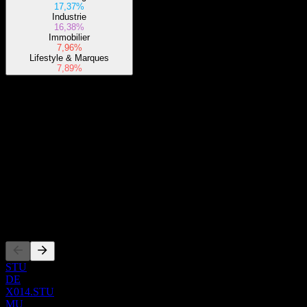
17,37%
Industrie
16,38%
Immobilier
7,96%
Lifestyle & Marques
7,89%
À propos
Show more...
PDG
Pays
Suisse
ISIN
LU2572257397
Côtations
STU
DE
X014.STU
MU