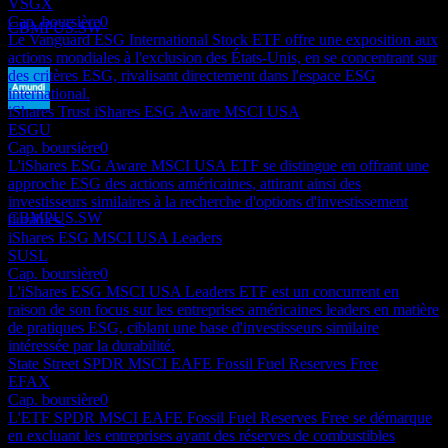
VSGX
Estimé
Cap. boursière
0
CBMPUS.SW
Le Vanguard ESG International Stock ETF offre une exposition aux
actions mondiales à l'exclusion des États-Unis, en se concentrant sur
des critères ESG, rivalisant directement dans l'espace ESG
international.
iShares Trust iShares ESG Aware MSCI USA
Paiement du dividende
ESGU
13
Cap. boursière
0
DEC
27
L'iShares ESG Aware MSCI USA ETF se distingue en offrant une
Amundi MSCI Pacific ESG Broad Transition
approche ESG des actions américaines, attirant ainsi des
UCITS Dist
investisseurs similaires à la recherche d'options d'investissement
Estimé
CBMPUS.SW
durables.
iShares ESG MSCI USA Leaders
SUSL
Cap. boursière
0
L'iShares ESG MSCI USA Leaders ETF est un concurrent en
raison de son focus sur les entreprises américaines leaders en matière
de pratiques ESG, ciblant une base d'investisseurs similaire
intéressée par la durabilité.
State Street SPDR MSCI EAFE Fossil Fuel Reserves Free
EFAX
Cap. boursière
0
L'ETF SPDR MSCI EAFE Fossil Fuel Reserves Free se démarque
en excluant les entreprises ayant des réserves de combustibles