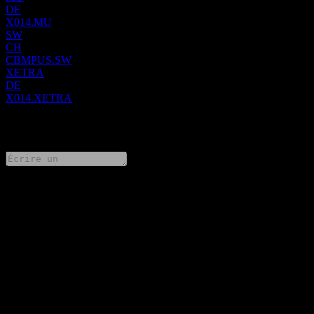
DE
X014.MU
SW
CH
CBMPUS.SW
XETRA
DE
X014.XETRA
0 Comments
Partage tes idées
FAQ
Quel est le cours de l'action Amundi MSCI Pacific ESG Broad
Transition UCITS Dist aujourd'hui ?
▼
Quel est le symbole boursier de Amundi MSCI Pacific ESG
Broad Transition UCITS Dist ?
▼