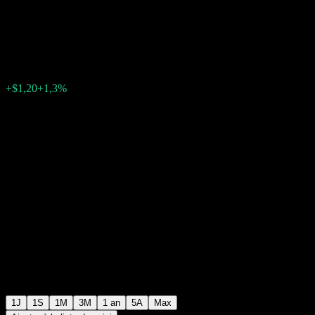
Broad Transition UCITS Dist
$93,16
0
+$1,20
+1,3%
Thursday 13:32
1J
1S
1M
3M
1 an
5A
Max