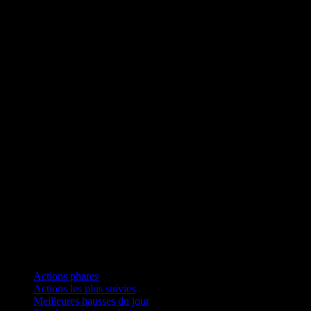
Collections
Actions phares
Actions les plus suivies
Meilleures hausses du jour