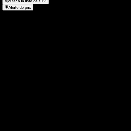
Ajouter à la liste de suivi
Alerte de prix
Statistiques
Plus haut du jour
93,16
Plus bas du jour
93,16
Plus haut 52S
93,5
Plus bas 52S
76,56
Volume
-
Vol. moy.
-
Cap. boursière
0
PER
-
Rendement du dividende
3,09%
Dividende