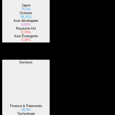
Japon
70,2%
Océanie
19,31%
Asie développée
9,09%
Royaume-Uni
0,79%
Asie Émergente
0,38%
Secteurs
Secteurs
Finance & Paiements
29,3%
Technologie