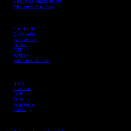
Plus fortes baisses du jour
Meilleures actions IA
Fonctionnalités
Portefeuille
Dividendes
Événements
Actions
ETF
Crypto
Matières premières
company
Tarifs
Partenaire
Aide
Blog
Apprendre
Presse
Mentions légales