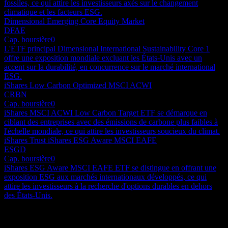
fossiles, ce qui attire les investisseurs axés sur le changement
climatique et les facteurs ESG.
Dimensional Emerging Core Equity Market
DFAE
Cap. boursière
0
L'ETF principal Dimensional International Sustainability Core 1
offre une exposition mondiale excluant les États-Unis avec un
accent sur la durabilité, en concurrence sur le marché international
ESG.
iShares Low Carbon Optimized MSCI ACWI
CRBN
Cap. boursière
0
iShares MSCI ACWI Low Carbon Target ETF se démarque en
ciblant des entreprises avec des émissions de carbone plus faibles à
l'échelle mondiale, ce qui attire les investisseurs soucieux du climat.
iShares Trust iShares ESG Aware MSCI EAFE
ESGD
Cap. boursière
0
iShares ESG Aware MSCI EAFE ETF se distingue en offrant une
exposition ESG aux marchés internationaux développés, ce qui
attire les investisseurs à la recherche d'options durables en dehors
des États-Unis.
Portefeuille