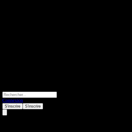
Connexion
S'inscrire
S'inscrire
Amundi MSCI Pacific ESG