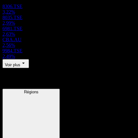
8306.TSE
3,22%
8035.TSE
2,99%
6981.TSE
2,63%
CBA.AU
2,56%
9984.TSE
2,49%
Voir plus
Régions
Régions