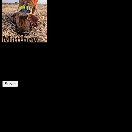
Matthew
@
Babadook
7
Positions
1
Abonnés
0
Abonnements
Suivre