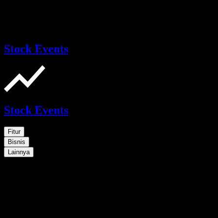
Stock Events
Stock Events
Fitur
Bisnis
Lainnya