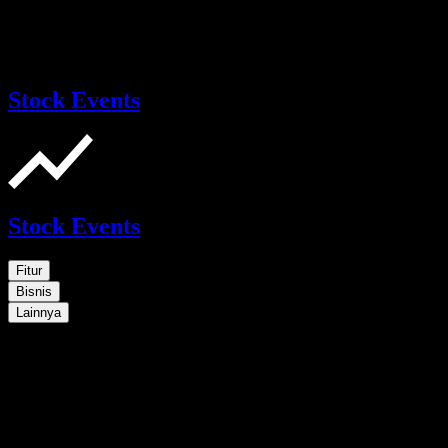
Stock Events
Stock Events
Fitur
Bisnis
Lainnya