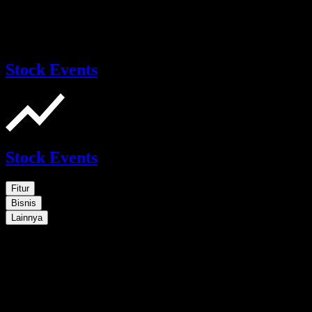
Stock Events
Stock Events
Fitur
Bisnis
Lainnya