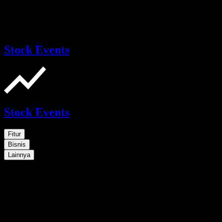
Stock Events
Stock Events
Fitur
Bisnis
Lainnya