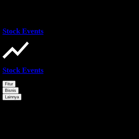
Stock Events
Stock Events
Fitur
Bisnis
Lainnya