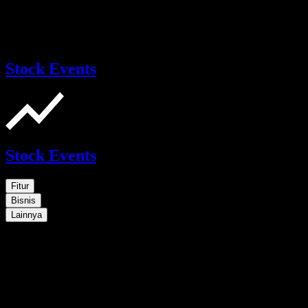
Stock Events
Stock Events
Fitur
Bisnis
Lainnya