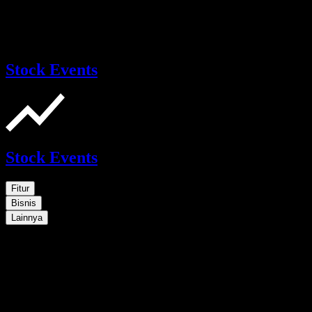
Stock Events
Stock Events
Fitur
Bisnis
Lainnya