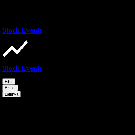
Stock Events
Stock Events
Fitur
Bisnis
Lainnya