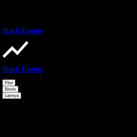
Stock Events
Stock Events
Fitur
Bisnis
Lainnya