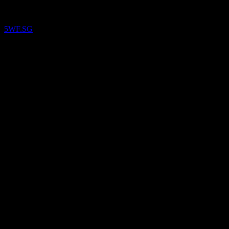
5WF.SG
11
Feb
Terkonfirmasi
Q3 2024
Q1 2025
Q3 2025
Q1 2026
0
0
0,01
0,01
Detail
EPS yang diharapkan
N/A
EPS aktual
0.00451090766
Kejutan EPS