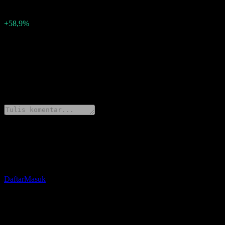
0,22
Persentase kejutan
+58,9%
Deskripsi
Scholastic (SCHL) melaporkan laba -0.15 per saham untuk Q1 2026.
0 Comments
Bagikan pendapatmu
Unduh aplikasi Stock Events
Daftar akun Stock Events untuk membuat daftar pantauan sendiri dan
Daftar
Masuk