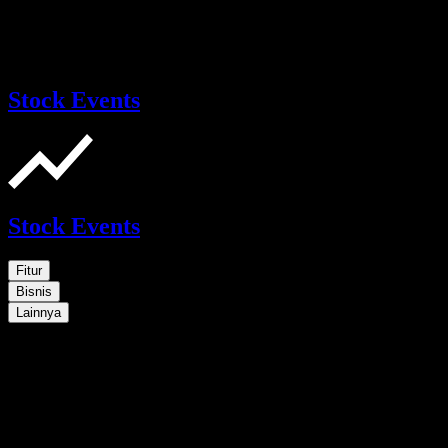
Stock Events
Stock Events
Fitur
Bisnis
Lainnya