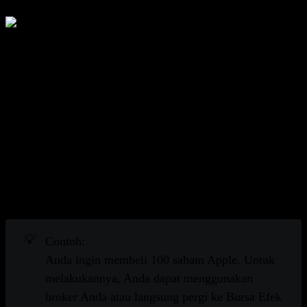
Bursa saham adalah pasar di mana Anda dapat membeli
dan menjual saham atau sekuritas lainnya.
Memahami Bursa Saham
Bursa saham tidak memiliki saham perusahaan. Ini adalah
tempat di mana perusahaan, pemerintah, dan investor
berkumpul untuk memperdagangkan sekuritas. Dengan
menyediakan likuiditas, bursa saham membantu
memproses perdagangan tanpa penundaan.
💡
Contoh:
Anda ingin membeli 100 saham Apple. Untuk
melakukannya, Anda dapat menggunakan
broker Anda atau langsung pergi ke Bursa Efek