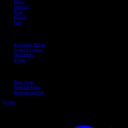
Mitra
Bantuan
Blog
Belajar
Pers
Legal
Kebijakan Privasi
Syarat Layanan
Disclaimer
Kesan
Untuk bisnis
Data event
Program Mitra
Program edukasi
Twitter