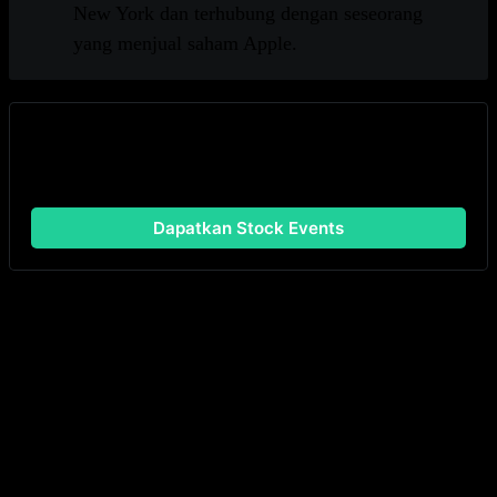
New York dan terhubung dengan seseorang
yang menjual saham Apple.
Siap untuk memulai?
Lacak investasi Anda dengan Stock Events
Dapatkan Stock Events
Informasi ini hanya untuk tujuan edukasi dan bukan
rekomendasi untuk membeli, menahan, atau menjual
produk investasi atau keuangan, atau mengambil tindakan
apa pun. Informasi ini tidak dipersonalisasi atau
merupakan laporan penelitian, dan tidak boleh dijadikan
dasar untuk keputusan investasi apa pun. Semua investasi
melibatkan risiko, termasuk kemungkinan kehilangan
modal. Informasi berasal dari sumber yang dianggap