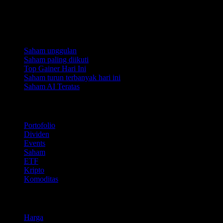
dapat diandalkan pada tanggal publikasi, tetapi Stock
Events tidak menjamin keakuratannya.
Koleksi
Saham unggulan
Saham paling diikuti
Top Gainer Hari Ini
Saham turun terbanyak hari ini
Saham AI Teratas
Fitur
Portofolio
Dividen
Events
Saham
ETF
Kripto
Komoditas
company
Harga