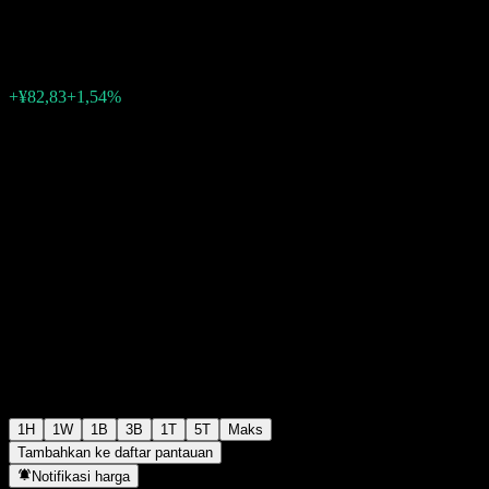
¥5.449,32
0
+¥82,83
+1,54%
Friday 07:00
1H
1W
1B
3B
1T
5T
Maks
Tambahkan ke daftar pantauan
Notifikasi harga