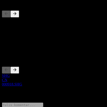
Pesaing
Daftar ini adalah analisis berdasarkan peristiwa pasar terbaru. Ini
bukan rekomendasi investasi.
Tentang
Show more...
CEO
Pencatatan
SHG
CN
000918.SHG
0 Comments