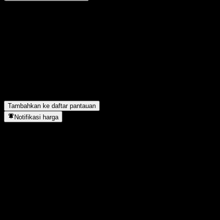
Bagikan pendapatmu
FAQ
Berapa harga saham Calxon hari ini?
▼
Apa simbol saham Calxon?
▼
Calxon berada di sektor apa?
▼
Kapan Calxon menyelesaikan split saham?
▼
Tambahkan ke daftar pantauan
Notifikasi harga