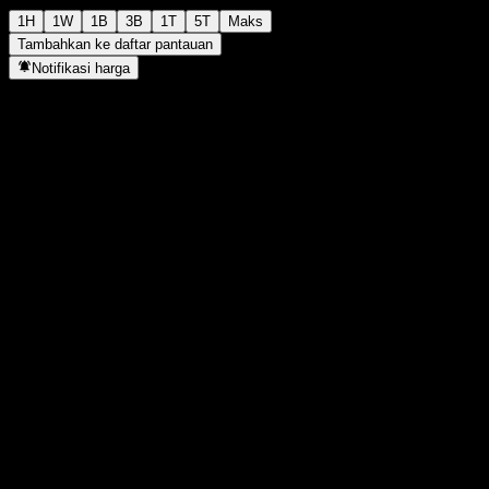
1H
1W
1B
3B
1T
5T
Maks
Tambahkan ke daftar pantauan
Notifikasi harga
Statistik
Tertinggi hari ini
56,72
Terendah hari ini
55,83
Tertinggi 52M
58,43
Terendah 52M
44,38
Volume
50
Vol. rata2
-
Kap. pasar
0
Rasio P/E
-
Imbal hasil dividen