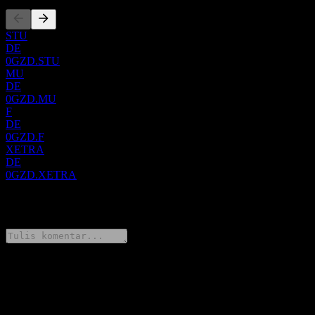
STU
DE
0GZD.STU
MU
DE
0GZD.MU
F
DE
0GZD.F
XETRA
DE
0GZD.XETRA
0 Comments
Bagikan pendapatmu
FAQ