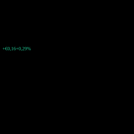
Metals (ER) Index EUR Hedge
ETC
€56,16
0
+€0,16
+0,29%
15:30 Hari ini