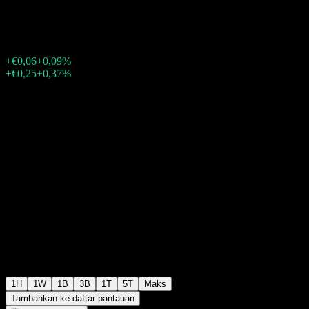
€68,00
685
+€0,06
+0,09%
Friday 15:29
+€0,25
+0,37%
Friday 15:35
Setelah jam bursa
1H
1W
1B
3B
1T
5T
Maks
Tambahkan ke daftar pantauan