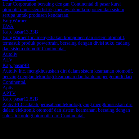
Lear Corporation bersaing dengan Continental di pasar kursi
otomotif dan sistem listrik, menawarkan komponen dan sistem
serupa untuk produsen kendaraan.
BorgWarner
BWA
Kap. pasar
13,33B
BorgWarner Inc. menyediakan komponen dan sistem otomotif,
termasuk produk powertrain, bersaing dengan divisi suku cadang
dan sistem otomotif Continental.
Autoliv
ALV
Kap. pasar
9B
Autoliv Inc. mengkhususkan diri dalam sistem keamanan otomotif,
bersaing dengan teknologi keamanan dan bantuan pengemudi dari
Continental.
Aptiv.
APTV
Kap. pasar
12,82B
Aptiv PLC adalah perusahaan teknologi yang mengkhususkan diri
dalam elektronik otomotif dan sistem keamanan, bersaing dengan
solusi teknologi otomotif dari Continental.
Tentang