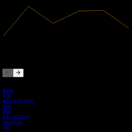
2025
19,68B
Pendapatan
-165M
Laba bersih
Orang juga mengikuti
Daftar ini didasarkan pada daftar pantauan pengguna Stock Events
yang mengikuti 0LQ1.LSE. Ini bukan rekomendasi investasi.
Bayer
70
BAYN.XETRA
Basf
68
BAS.XETRA
Coca-Cola
61