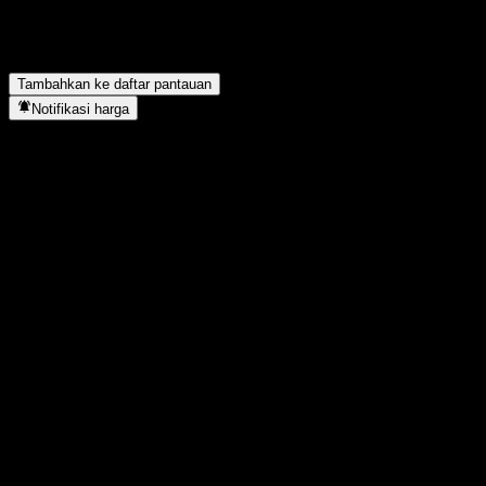
Berapa jumlah karyawan Continental?
▼
Continental berada di sektor apa?
▼
Kapan Continental menyelesaikan split saham?
▼
Di mana kantor pusat Continental?
▼
Tambahkan ke daftar pantauan
Notifikasi harga