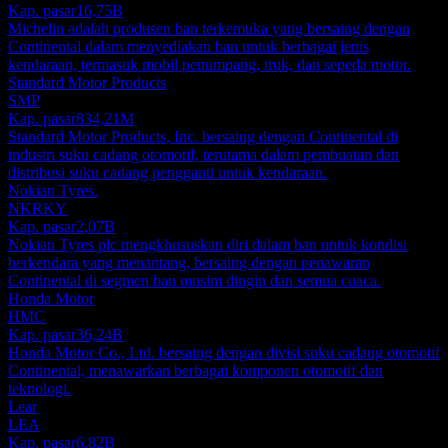
Kap. pasar
16,75B
Michelin adalah produsen ban terkemuka yang bersaing dengan
Continental dalam menyediakan ban untuk berbagai jenis
kendaraan, termasuk mobil penumpang, truk, dan sepeda motor.
Standard Motor Products
SMP
Kap. pasar
834,21M
Standard Motor Products, Inc. bersaing dengan Continental di
industri suku cadang otomotif, terutama dalam pembuatan dan
distribusi suku cadang pengganti untuk kendaraan.
Nokian Tyres.
NKRKY
Kap. pasar
2,07B
Nokian Tyres plc mengkhususkan diri dalam ban untuk kondisi
berkendara yang menantang, bersaing dengan penawaran
Continental di segmen ban musim dingin dan semua cuaca.
Honda Motor
HMC
Kap. pasar
36,24B
Honda Motor Co., Ltd. bersaing dengan divisi suku cadang otomotif
Continental, menawarkan berbagai komponen otomotif dan
teknologi.
Lear
LEA
Kap. pasar
6,82B