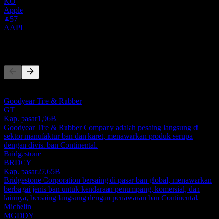
KO
Apple
57
AAPL
Pesaing
Daftar ini adalah analisis berdasarkan peristiwa pasar terbaru. Ini
bukan rekomendasi investasi.
Goodyear Tire & Rubber
GT
Kap. pasar
1,96B
Goodyear Tire & Rubber Company adalah pesaing langsung di
sektor manufaktur ban dan karet, menawarkan produk serupa
dengan divisi ban Continental.
Bridgestone
BRDCY
Kap. pasar
27,65B
Bridgestone Corporation bersaing di pasar ban global, menawarkan
berbagai jenis ban untuk kendaraan penumpang, komersial, dan
lainnya, bersaing langsung dengan penawaran ban Continental.
Michelin
MGDDY