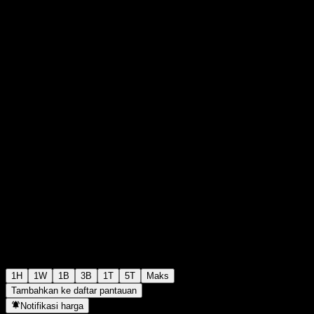
€161,60
79
+€0,00
+0%
14:34 Hari ini
1H
1W
1B
3B
1T
5T
Maks
Tambahkan ke daftar pantauan
Notifikasi harga