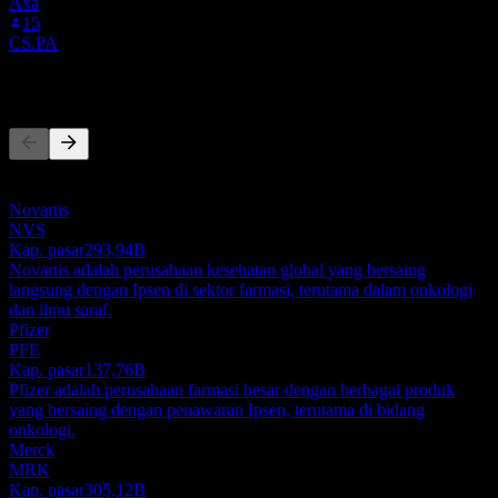
Axa
15
CS.PA
Pesaing
Daftar ini adalah analisis berdasarkan peristiwa pasar terbaru. Ini
bukan rekomendasi investasi.
Novartis
NVS
Kap. pasar
293,94B
Novartis adalah perusahaan kesehatan global yang bersaing
langsung dengan Ipsen di sektor farmasi, terutama dalam onkologi
dan ilmu saraf.
Pfizer
PFE
Kap. pasar
137,76B
Pfizer adalah perusahaan farmasi besar dengan berbagai produk
yang bersaing dengan penawaran Ipsen, terutama di bidang
onkologi.
Merck
MRK
Kap. pasar
305,12B