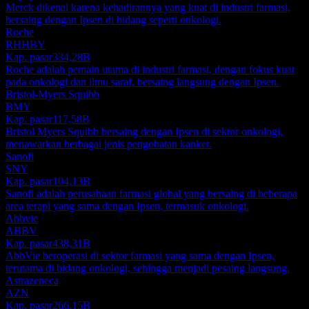
Merck dikenal karena kehadirannya yang kuat di industri farmasi,
bersaing dengan Ipsen di bidang seperti onkologi.
Roche
RHHBY
Kap. pasar
334,28B
Roche adalah pemain utama di industri farmasi, dengan fokus kuat
pada onkologi dan ilmu saraf, bersaing langsung dengan Ipsen.
Bristol-Myers Squibb
BMY
Kap. pasar
117,58B
Bristol Myers Squibb bersaing dengan Ipsen di sektor onkologi,
menawarkan berbagai jenis pengobatan kanker.
Sanofi
SNY
Kap. pasar
104,13B
Sanofi adalah perusahaan farmasi global yang bersaing di beberapa
area terapi yang sama dengan Ipsen, termasuk onkologi.
Abbvie
ABBV
Kap. pasar
438,31B
AbbVie beroperasi di sektor farmasi yang sama dengan Ipsen,
terutama di bidang onkologi, sehingga menjadi pesaing langsung.
Astrazeneca
AZN
Kap. pasar
266,15B