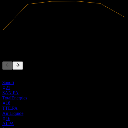
5,14B
Pendapatan
459,8M
Laba bersih
Orang juga mengikuti
Daftar ini didasarkan pada daftar pantauan pengguna Stock Events
yang mengikuti 0MH6.LSE. Ini bukan rekomendasi investasi.
Sanofi
21
SAN.PA
TotalEnergies
18
TTE.PA
Air Liquide
16
AI.PA