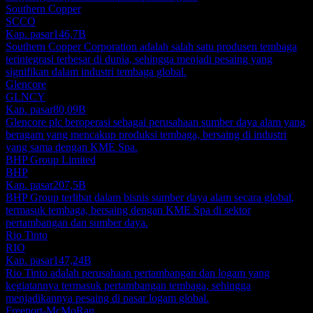
Southern Copper
SCCO
Kap. pasar
146,7B
Southern Copper Corporation adalah salah satu produsen tembaga
terintegrasi terbesar di dunia, sehingga menjadi pesaing yang
signifikan dalam industri tembaga global.
Glencore
GLNCY
Kap. pasar
80,09B
Glencore plc beroperasi sebagai perusahaan sumber daya alam yang
beragam yang mencakup produksi tembaga, bersaing di industri
yang sama dengan KME Spa.
BHP Group Limited
BHP
Kap. pasar
207,5B
BHP Group terlibat dalam bisnis sumber daya alam secara global,
termasuk tembaga, bersaing dengan KME Spa di sektor
pertambangan dan sumber daya.
Rio Tinto
RIO
Kap. pasar
147,24B
Rio Tinto adalah perusahaan pertambangan dan logam yang
kegiatannya termasuk pertambangan tembaga, sehingga
menjadikannya pesaing di pasar logam global.
Freeport-McMoRan