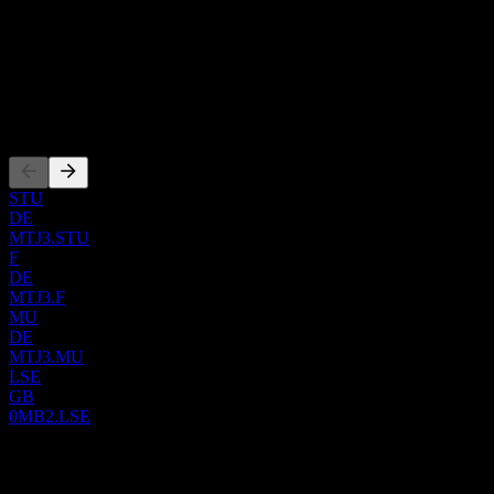
Negara
Italia
ISIN
IT0004552367
Pencatatan
STU
DE
MTJ3.STU
F
DE
MTJ3.F
MU
DE
MTJ3.MU
LSE
GB
0MB2.LSE
0 Comments