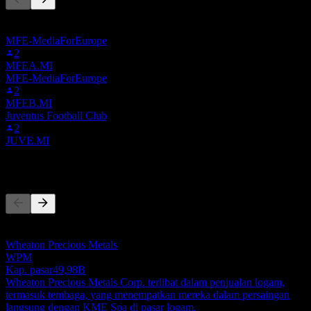
Daftar ini didasarkan pada daftar pantauan pengguna Stock Events
yang mengikuti 0N4Q.LSE. Ini bukan rekomendasi investasi.
MFE-MediaForEurope
2
MFEA.MI
MFE-MediaForEurope
2
MFEB.MI
Juventus Football Club
2
JUVE.MI
Pesaing
Daftar ini adalah analisis berdasarkan peristiwa pasar terbaru. Ini
bukan rekomendasi investasi.
Wheaton Precious Metals
WPM
Kap. pasar
49,98B
Wheaton Precious Metals Corp. terlibat dalam penjualan logam,
termasuk tembaga, yang menempatkan mereka dalam persaingan
langsung dengan KME Spa di pasar logam.