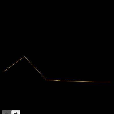
Keuangan
-5,32%
Margin laba
Tidak menguntungkan
2020
2021
2022
2023
2024
2025
1,93B
Pendapatan
-102,61M
Laba bersih
Orang juga mengikuti