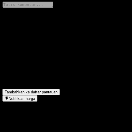
Bagikan pendapatmu
FAQ
Apa simbol saham KME Group Spa?
▼
Berapa pendapatan KME Group Spa tahun lalu?
▼
Berapa pendapatan bersih KME Group Spa tahun lalu?
▼
Apakah KME Group Spa membayar dividen?
▼
Berapa jumlah karyawan KME Group Spa?
▼
KME Group Spa berada di sektor apa?
▼
Kapan KME Group Spa menyelesaikan split saham?
▼
Di mana kantor pusat KME Group Spa?
▼
Tambahkan ke daftar pantauan
Notifikasi harga