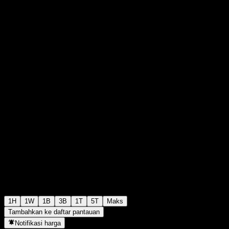
€0,000000
4
+€0,00
+0%
Monday 00:00
1H
1W
1B
3B
1T
5T
Maks
Tambahkan ke daftar pantauan
Notifikasi harga