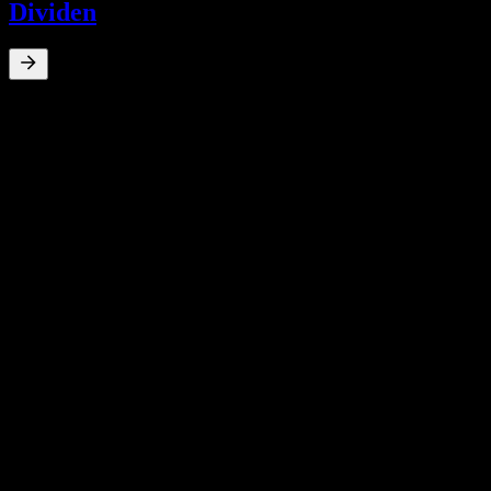
Dividen
0
%
Imbal hasil dividen
May 23
€0,22
May 11
€0,04
May 10
€0,04
May 9
€0,05
Jun 8
€0,05
Pertumbuhan 10T
N/A
Pertumbuhan 5T
N/A
Pertumbuhan 3T
N/A
Pertumbuhan 1T
N/A