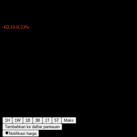
€18,70
5
-€0,10
-0,53%
Friday 06:02
1H
1W
1B
3B
1T
5T
Maks
Tambahkan ke daftar pantauan
Notifikasi harga