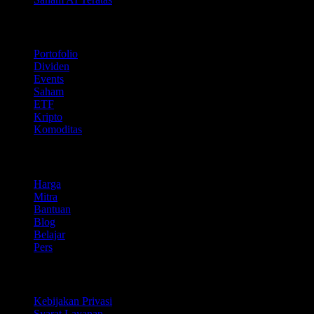
Fitur
Portofolio
Dividen
Events
Saham
ETF
Kripto
Komoditas
company
Harga
Mitra
Bantuan
Blog
Belajar
Pers
Legal
Kebijakan Privasi
Syarat Layanan