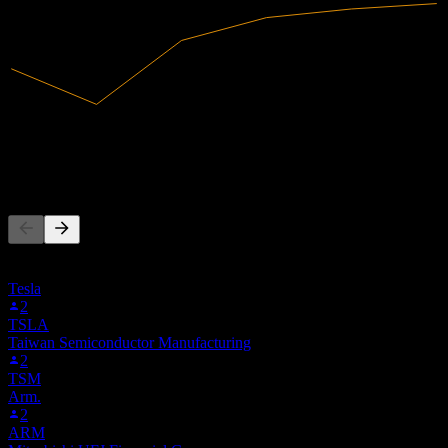
970,78M
Pendapatan
84,36M
Laba bersih
Orang juga mengikuti
Daftar ini didasarkan pada daftar pantauan pengguna Stock Events
yang mengikuti 1AB.F. Ini bukan rekomendasi investasi.
Tesla
2
TSLA
Taiwan Semiconductor Manufacturing
2
TSM
Arm.
2
ARM