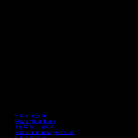
Koleksi
Saham unggulan
Saham paling diikuti
Top Gainer Hari Ini
Saham turun terbanyak hari ini
Saham AI Teratas