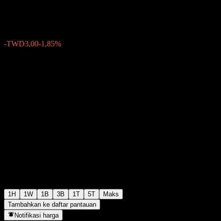
TWD159,50
2
-TWD3,00
-1,85%
05:30 Hari ini
1H
1W
1B
3B
1T
5T
Maks
Tambahkan ke daftar pantauan
Notifikasi harga