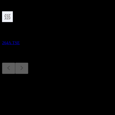
Mendatang
Laporan keuangan
14
AUG
Schoo
264A.TSE
Laporan keuangan
14
Aug
Diperkirakan
Q4 2024
Q1 2025