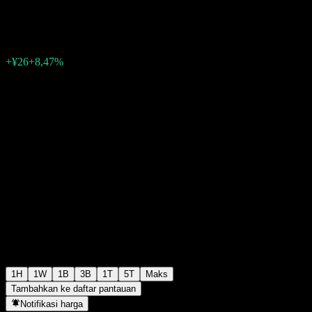
¥333
1
+¥26
+8,47%
06:30 Hari ini
1H
1W
1B
3B
1T
5T
Maks
Tambahkan ke daftar pantauan
Notifikasi harga