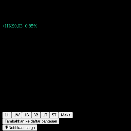
HK$3,55
61
+HK$0,03
+0,85%
Friday 08:08
1H
1W
1B
3B
1T
5T
Maks
Tambahkan ke daftar pantauan
Notifikasi harga