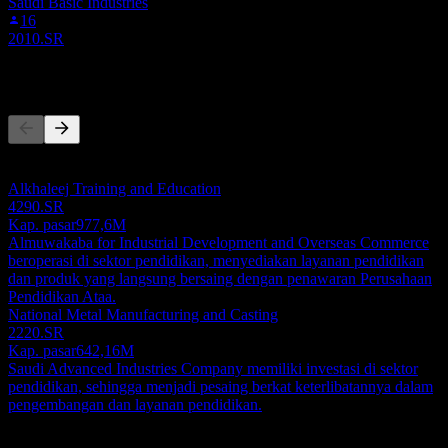
Saudi Basic Industries
16
2010.SR
Pesaing
Daftar ini adalah analisis berdasarkan peristiwa pasar terbaru. Ini
bukan rekomendasi investasi.
Alkhaleej Training and Education
4290.SR
Kap. pasar
977,6M
Almuwakaba for Industrial Development and Overseas Commerce
beroperasi di sektor pendidikan, menyediakan layanan pendidikan
dan produk yang langsung bersaing dengan penawaran Perusahaan
Pendidikan Ataa.
National Metal Manufacturing and Casting
2220.SR
Kap. pasar
642,16M
Saudi Advanced Industries Company memiliki investasi di sektor
pendidikan, sehingga menjadi pesaing berkat keterlibatannya dalam
pengembangan dan layanan pendidikan.
Tentang