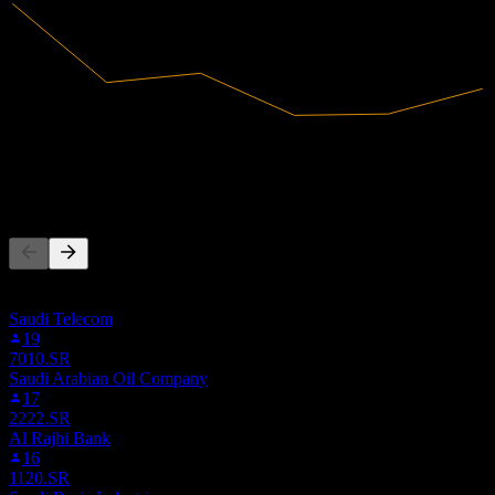
663,35M
Pendapatan
82,81M
Laba bersih
Orang juga mengikuti
Daftar ini didasarkan pada daftar pantauan pengguna Stock Events
yang mengikuti 4292.SR. Ini bukan rekomendasi investasi.
Saudi Telecom
19
7010.SR
Saudi Arabian Oil Company
17
2222.SR
Al Rajhi Bank
16
1120.SR