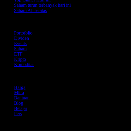
Saham turun terbanyak hari ini
Saham AI Teratas
Fitur
Portofolio
Dividen
Events
Saham
ETF
Kripto
Komoditas
company
Harga
Mitra
Bantuan
Blog
Belajar
Pers
Legal