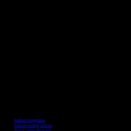
Koleksi
Saham unggulan
Saham paling diikuti
Top Gainer Hari Ini