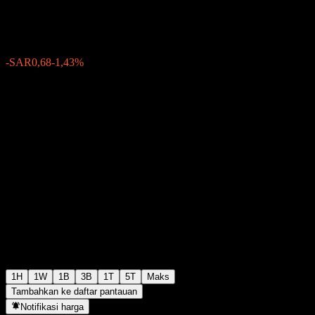
SAR46,90
49
-SAR0,68
-1,43%
Thursday 11:55
1H
1W
1B
3B
1T
5T
Maks
Tambahkan ke daftar pantauan
Notifikasi harga