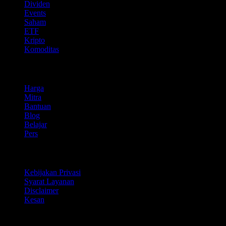
Dividen
Events
Saham
ETF
Kripto
Komoditas
company
Harga
Mitra
Bantuan
Blog
Belajar
Pers
Legal
Kebijakan Privasi
Syarat Layanan
Disclaimer
Kesan
Untuk bisnis