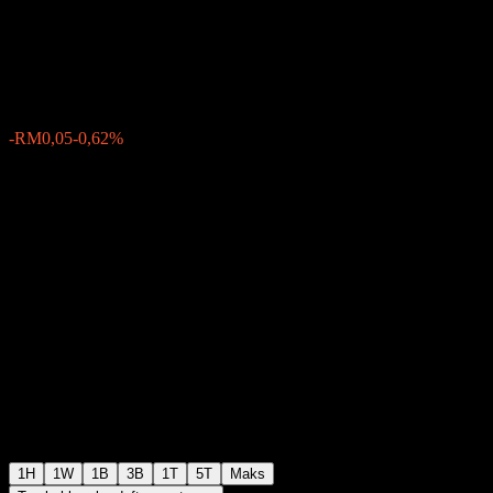
Berhad
RM8,05
14
-RM0,05
-0,62%
Friday 08:50
1H
1W
1B
3B
1T
5T
Maks