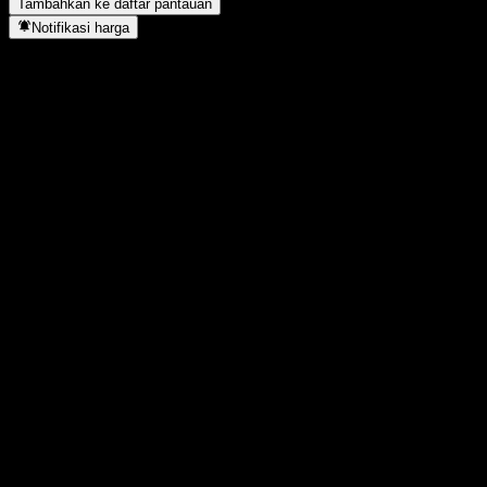
Tambahkan ke daftar pantauan
Notifikasi harga
Statistik
Tertinggi hari ini
8,2
Terendah hari ini
7,99
Tertinggi 52M
8,2
Terendah 52M
5,31
Volume
3.167.100
Vol. rata2
2.726.046
Kap. pasar
0
Rasio P/E
-
Imbal hasil dividen
3,78%
Dividen