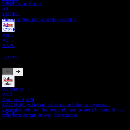
5263.KL
CIMB Group Berhad
4
1023.KL
Panasonic Manufacturing Malaysia Bhd
3
3719.KL
Pembayaran dividen
Apple
25
2
JUN
27
AAPL
Sunway Construction Group Berhad
Perkiraan
Pesaing
5263.KL
Daftar ini adalah analisis berdasarkan peristiwa pasar terbaru. Ini
bukan rekomendasi investasi.
Wellchange.
Ex-dividen
WCT
10
Kap. pasar
4,67M
SEP
27
WCT Holdings Berhad terlibat dalam bidang rekayasa dan
Sunway Construction Group Berhad
konstruksi, real estat, dan pengembangan properti, bersaing di pasar
Perkiraan
5263.KL
yang sama dengan Sunway Construction.
Tentang