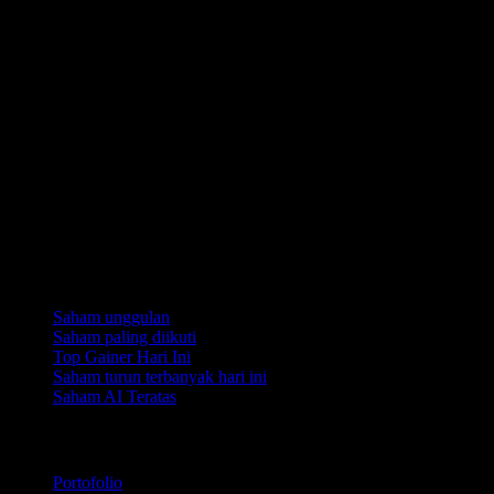
Koleksi
Saham unggulan
Saham paling diikuti
Top Gainer Hari Ini
Saham turun terbanyak hari ini
Saham AI Teratas
Fitur
Portofolio