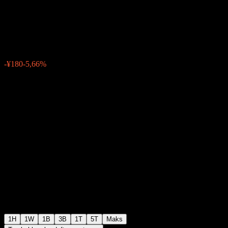
technologiesLtd.
¥3.000
16
-¥180
-5,66%
Friday 06:30
1H
1W
1B
3B
1T
5T
Maks