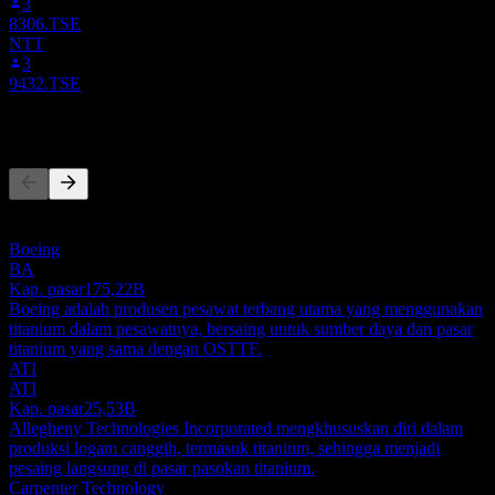
3
8306.TSE
NTT
3
9432.TSE
Pesaing
Daftar ini adalah analisis berdasarkan peristiwa pasar terbaru. Ini
bukan rekomendasi investasi.
Boeing
BA
Kap. pasar
175,22B
Boeing adalah produsen pesawat terbang utama yang menggunakan
titanium dalam pesawatnya, bersaing untuk sumber daya dan pasar
titanium yang sama dengan OSTTF.
ATI
ATI
Kap. pasar
25,53B
Allegheny Technologies Incorporated mengkhususkan diri dalam
produksi logam canggih, termasuk titanium, sehingga menjadi
pesaing langsung di pasar pasokan titanium.
Carpenter Technology