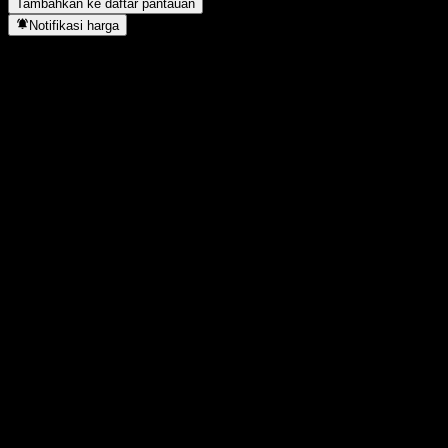
Tambahkan ke daftar pantauan
Notifikasi harga
Statistik
Tertinggi hari ini
3.180
Terendah hari ini
2.930
Tertinggi 52M
3.435
Terendah 52M
1.676
Volume
937.200
Vol. rata2
641.943
Kap. pasar
110,4B
Rasio P/E
-
Imbal hasil dividen
0,43%
Dividen