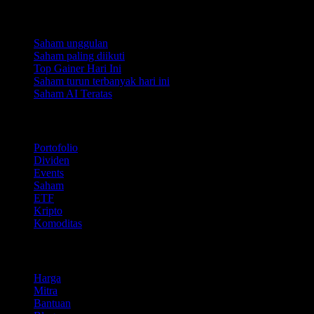
Koleksi
Saham unggulan
Saham paling diikuti
Top Gainer Hari Ini
Saham turun terbanyak hari ini
Saham AI Teratas
Fitur
Portofolio
Dividen
Events
Saham
ETF
Kripto
Komoditas
company
Harga
Mitra
Bantuan