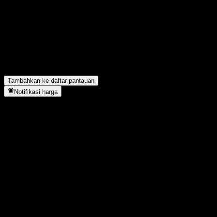
▼
Berapa pendapatan bersih Osaka Titanium technologiesLtd. tahun
lalu?
▼
Apakah Osaka Titanium technologiesLtd. membayar dividen?
▼
Berapa jumlah karyawan Osaka Titanium technologiesLtd.?
▼
Osaka Titanium technologiesLtd. berada di sektor apa?
▼
Kapan Osaka Titanium technologiesLtd. menyelesaikan split
saham?
▼
Di mana kantor pusat Osaka Titanium technologiesLtd.?
▼
Tambahkan ke daftar pantauan
Notifikasi harga