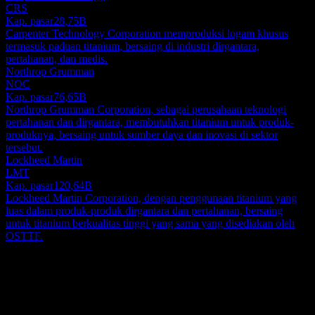
CRS
Kap. pasar
28,75B
Carpenter Technology Corporation memproduksi logam khusus
termasuk paduan titanium, bersaing di industri dirgantara,
pertahanan, dan medis.
Northrop Grumman
NOC
Kap. pasar
76,65B
Northrop Grumman Corporation, sebagai perusahaan teknologi
pertahanan dan dirgantara, membutuhkan titanium untuk produk-
produknya, bersaing untuk sumber daya dan inovasi di sektor
tersebut.
Lockheed Martin
LMT
Kap. pasar
120,64B
Lockheed Martin Corporation, dengan penggunaan titanium yang
luas dalam produk-produk dirgantara dan pertahanan, bersaing
untuk titanium berkualitas tinggi yang sama yang disediakan oleh
OSTTF.
Tentang
Osaka Titanium technologiesLtd. adalah produsen dan pemasok
terkemuka untuk berbagai produk titanium. Rangkaian produk