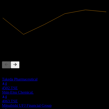
2023
2024
51,91B
Pendapatan
7,09B
Laba bersih
Orang juga mengikuti
Daftar ini didasarkan pada daftar pantauan pengguna Stock Events
yang mengikuti 5726.TSE. Ini bukan rekomendasi investasi.
Takeda Pharmaceutical
4
4502.TSE
Shin-Etsu Chemical.
4
4063.TSE
Mitsubishi UFJ Financial Group