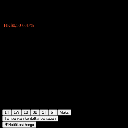
HK$106,60
2524
-HK$0,50
-0,47%
05:31 Hari ini
1H
1W
1B
3B
1T
5T
Maks
Tambahkan ke daftar pantauan
Notifikasi harga