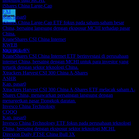
langsung bagi MCHI.
iShares China Large-Cap
FXI
Kap. pasar
0
iShares China Large-Cap ETF fokus pada saham-saham besar
Pembayaran dividen
China, bersaing langsung dengan eksposur MCHI terhadap pasar
16
China.
JUN
28
KraneShares CSI China Internet
iShares MSCI China
KWEB
Perkiraan
Kap. pasar
0
MCHICL.SN
KraneShares CSI China Internet ETF berinvestasi di perusahaan
internet China, bersaing dengan MCHI untuk para investor yang
tertarik dengan sektor teknologi China.
Xtrackers Harvest CSI 300 China A-Shares
ASHR
Kap. pasar
0
Xtrackers Harvest CSI 300 China A-Shares ETF melacak saham A-
Shares China, menawarkan persaingan langsung dengan
menargetkan pasar Tiongkok daratan.
Invesco China Technology
CQQQ
Kap. pasar
0
Invesco China Technology ETF fokus pada perusahaan teknologi
China, bersaing dengan eksposur sektor teknologi MCHI.
Direxion Daily FTSE China Bull 3X