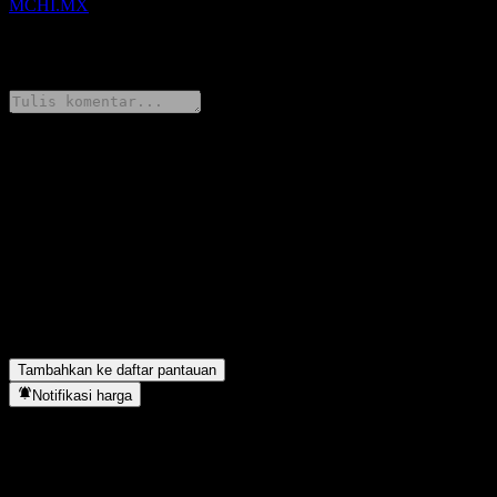
MCHI.MX
0 Comments
Bagikan pendapatmu
FAQ
Berapa harga saham iShares MSCI China hari ini?
▼
Apa simbol saham iShares MSCI China?
▼
Apakah iShares MSCI China membayar dividen?
▼
iShares MSCI China berada di sektor apa?
▼
Kapan iShares MSCI China menyelesaikan split saham?
▼
Tambahkan ke daftar pantauan
Notifikasi harga