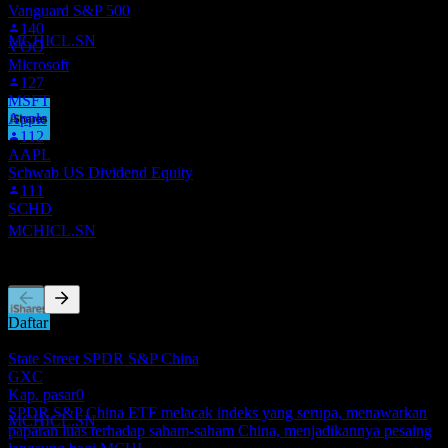
Vanguard S&P 500
iShares MSCI China
140
Perkiraan
MCHICL.SN
VOO
Microsoft
127
MSFT
Apple
112
Pembayaran dividen
AAPL
17
Schwab US Dividend Equity
DEC
27
111
iShares MSCI China
SCHD
Perkiraan
MCHICL.SN
Pesaing
Daftar ini adalah analisis berdasarkan peristiwa pasar terbaru. Ini
Ex-dividen
bukan rekomendasi investasi.
15
State Street SPDR S&P China
JUN
28
GXC
iShares MSCI China
Kap. pasar
0
Perkiraan
SPDR S&P China ETF melacak indeks yang serupa, menawarkan
MCHICL.SN
paparan luas terhadap saham-saham China, menjadikannya pesaing