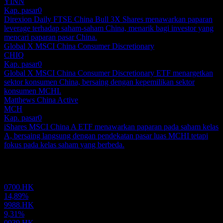
YINN
Kap. pasar
0
Direxion Daily FTSE China Bull 3X Shares menawarkan paparan
leverage terhadap saham-saham China, menarik bagi investor yang
mencari paparan pasar China.
Global X MSCI China Consumer Discretionary
CHIQ
Kap. pasar
0
Global X MSCI China Consumer Discretionary ETF menargetkan
sektor konsumen China, bersaing dengan kepemilikan sektor
konsumen MCHI.
Matthews China Active
MCH
Kap. pasar
0
iShares MSCI China A ETF menawarkan paparan pada saham kelas
A, bersaing langsung dengan pendekatan pasar luas MCHI tetapi
fokus pada kelas saham yang berbeda.
Portofolio
0700.HK
14,89%
9988.HK
9,31%
0939.HK