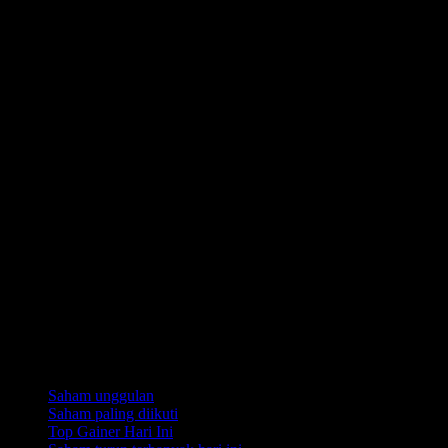
Koleksi
Saham unggulan
Saham paling diikuti
Top Gainer Hari Ini