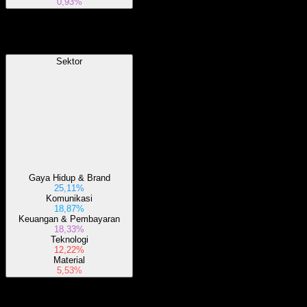
0,93%
Sektor
Sektor
Gaya Hidup & Brand
25,11%
Komunikasi
18,87%
Keuangan & Pembayaran
18,33%
Teknologi
12,22%
Material
5,53%
Tentang