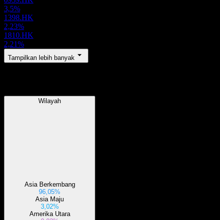
3,5%
1398.HK
2,23%
1810.HK
2,21%
Tampilkan lebih banyak
Wilayah
Wilayah
Asia Berkembang
96,05%
Asia Maju
3,02%
Amerika Utara