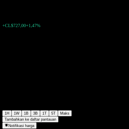
CL$50.046,00
737
+CL$727,00
+1,47%
Wednesday 16:53
1H
1W
1B
3B
1T
5T
Maks
Tambahkan ke daftar pantauan
Notifikasi harga