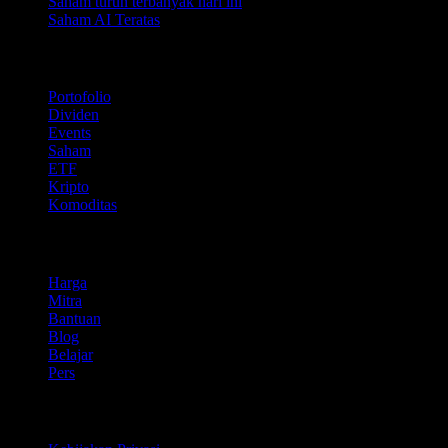
Saham turun terbanyak hari ini
Saham AI Teratas
Fitur
Portofolio
Dividen
Events
Saham
ETF
Kripto
Komoditas
company
Harga
Mitra
Bantuan
Blog
Belajar
Pers
Legal