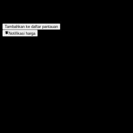
FAQ
Kapan menyelesaikan split saham?
▼
Tambahkan ke daftar pantauan
Notifikasi harga