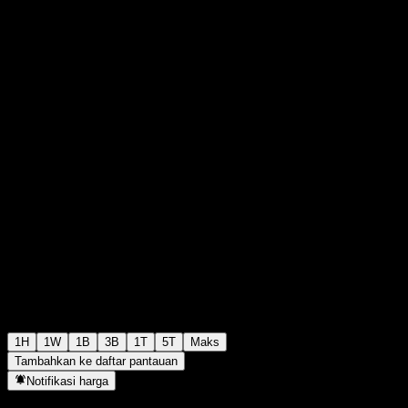
0
+0,00
+0%
00:00 Hari ini
1H
1W
1B
3B
1T
5T
Maks
Tambahkan ke daftar pantauan
Notifikasi harga