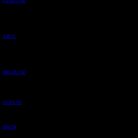
UESD.LSE
21
May
26
Ares Capital
telah ditambahkan ke daftar pantauan.
ARCC
14
Apr
26
ME Group International
telah ditambahkan ke daftar pantauan.
MEGP.LSE
GCP Infrastructure Investments Limited
telah ditambahkan ke daftar
pantauan.
GCP.LSE
Horizon Technology Finance
telah ditambahkan ke daftar pantauan.
HRZN
4