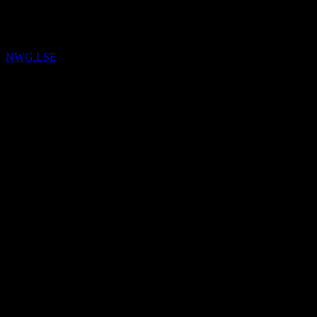
Mar
26
NatWest Group
telah ditambahkan ke daftar pantauan.
NWG.LSE