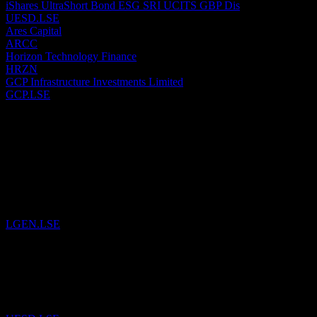
iShares UltraShort Bond ESG SRI UCITS GBP Dis
UESD.LSE
Ares Capital
ARCC
Horizon Technology Finance
HRZN
GCP Infrastructure Investments Limited
GCP.LSE
Lampau
6
Aug
26
Legal & General Group
telah ditambahkan ke daftar pantauan.
LGEN.LSE
29
Jul
26
iShares UltraShort Bond ESG SRI UCITS GBP Dis
telah
ditambahkan ke daftar pantauan.