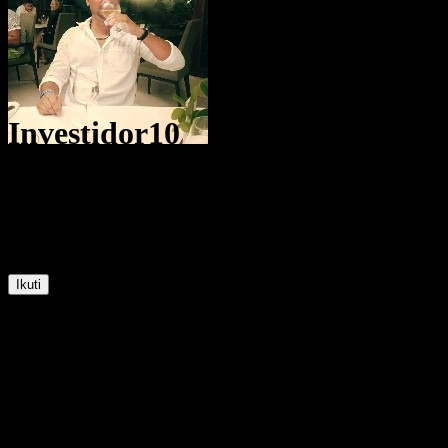
Investidor10
@
Dginvestidor
1
Posisi
6
Pengikut
0
Mengikuti
Ikuti