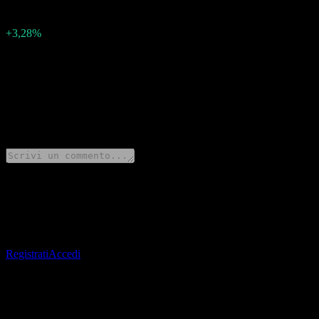
0,04
Percentuale sorpresa
+3,28%
Descrizione
Sap (SAP) ha riportato utili di 1.3694943 per azione per Q4 2024.
0 Comments
Condividi i tuoi pensieri
Scarica l’app Stock Events
Iscriviti a un account Stock Events per creare le tue watchlist e monitor
Registrati
Accedi