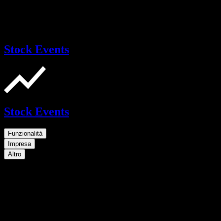
Stock Events
Stock Events
Funzionalità
Impresa
Altro