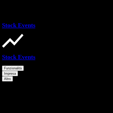
Stock Events
Stock Events
Funzionalità
Impresa
Altro