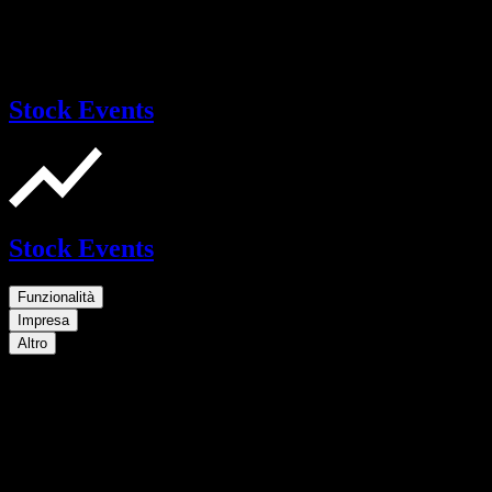
Stock Events
Stock Events
Funzionalità
Impresa
Altro