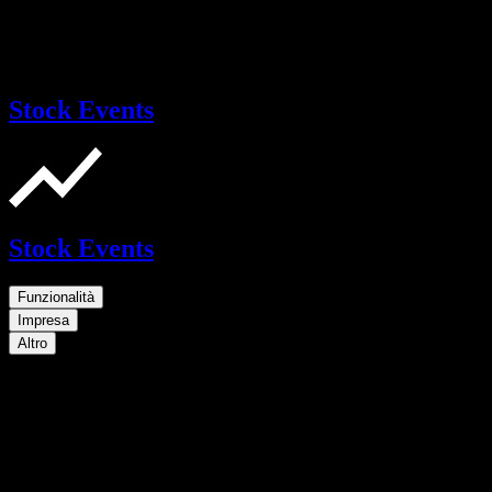
Stock Events
Stock Events
Funzionalità
Impresa
Altro