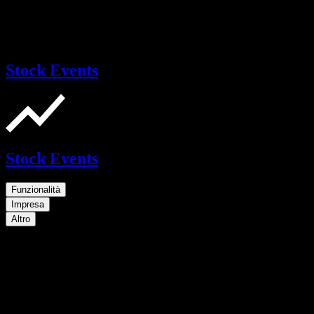
Stock Events
Stock Events
Funzionalità
Impresa
Altro